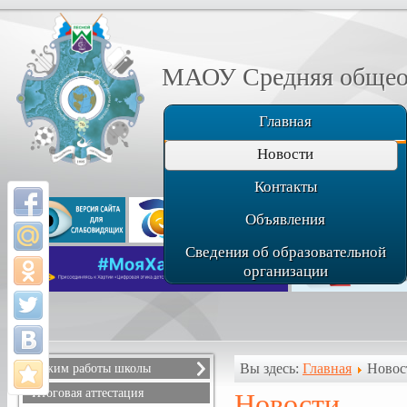
МАОУ Средняя общеоб
Главная
Новости
Контакты
Объявления
Сведения об образовательной
организации
Вы здесь:
Главная
Новос
Режим работы школы
Расписание звонков
Итоговая аттестация
Новости