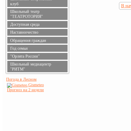
клуб
В на
Школьный театр
"ТЕАТРОТОРИЯ"
Доступная среда
Наставничество
Обращения граждан
Год семьи
"Орлята России"
Школьный медиацентр
"РИТМ"
Погода в Лесном
Gismeteo
Прогноз на 2 недели