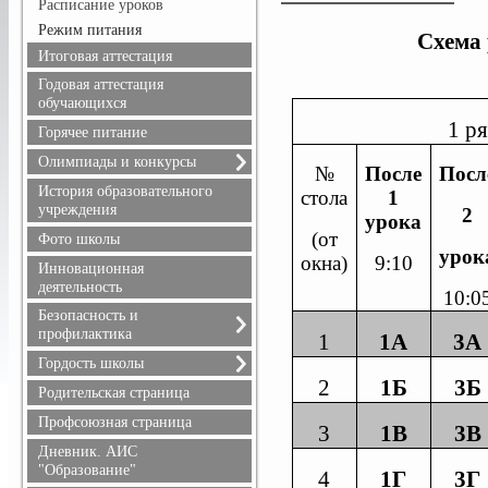
Расписание уроков
Режим питания
Схема 
Итоговая аттестация
Годовая аттестация
обучающихся
1 р
Горячее питание
Олимпиады и конкурсы
№
После
Посл
Всероссийская олимпиада
История образовательного
стола
1
школьников
учреждения
2
урока
Положения олимпиад и
(от
Фото школы
конкурсов, результаты
урок
окна)
9:10
Инновационная
деятельность
10:0
Безопасность и
профилактика
1
1А
3А
Безопасность дорожного
Гордость школы
движения
2
1Б
3Б
Учителя
Родительская страница
Информационная
Ученики
безопасность
Профсоюзная страница
3
1В
3В
Выпускники
Здоровье
Дневник. АИС
Учителя, имеющие
Профилактика терроризма
"Образование"
4
1Г
3Г
государственные награды
и экстремизма