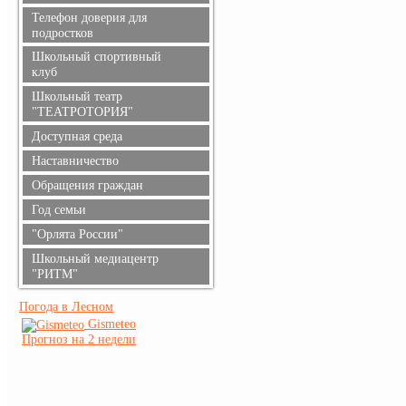
Телефон доверия для
подростков
Школьный спортивный
клуб
Школьный театр
"ТЕАТРОТОРИЯ"
Доступная среда
Наставничество
Обращения граждан
Год семьи
"Орлята России"
Школьный медиацентр
"РИТМ"
Погода в Лесном
Gismeteo
Прогноз на 2 недели