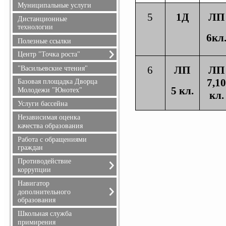
Муниципальные услуги
Профилактика
5
1Д
ЛП
Дистанционные
правонарушений
технологии
Противопожарная
6кл
безопасность
Полезные ссылки
Гражданская оборона
Центр "Точка роста"
О центре "Точка роста"
6
ЛП
ЛП
"Васильевские чтения"
Документы
7,1
Базовая площадка Дворца
5 кл.
Образовательные
Молодежи "Юнотех"
кл.
программы
Услуги бассейна
Педагоги
Независимая оценка
Материально-техническая
качества образования
база
Работа с обращениями
Мероприятия
граждан
Взаимодействие с
образовательными
Противодействие
организациями
коррупции
Обратная связь (контакты,
Обращение руководителя
Навигатор
социальные сети)
дополнительного
Телефоны доверия
Достижения и результаты
образования
Документы
обучающихся
Информация для родителей
Школьная служба
Противодействие
примирения
коррупции