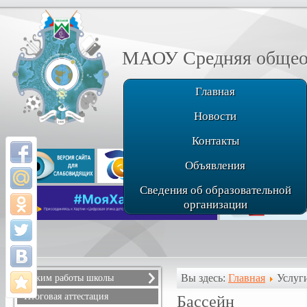
МАОУ Средняя общеоб
Главная
Новости
Контакты
Объявления
Сведения об образовательной
организации
Вы здесь:
Главная
Услуг
Режим работы школы
Расписание звонков
Итоговая аттестация
Бассейн