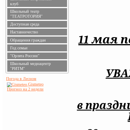
клуб
Школьный театр
"ТЕАТРОТОРИЯ"
Доступная среда
Наставничество
11 мая п
Обращения граждан
Год семьи
"Орлята России"
Школьный медиацентр
"РИТМ"
УВА
Погода в Лесном
Gismeteo
Прогноз на 2 недели
в праздн