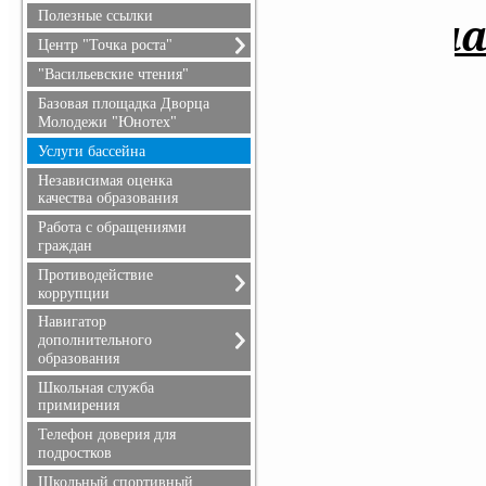
безопасность
Полезные ссылки
3 ма
Гражданская оборона
Центр "Точка роста"
О центре "Точка роста"
"Васильевские чтения"
Документы
Базовая площадка Дворца
Образовательные
Молодежи "Юнотех"
программы
Услуги бассейна
Педагоги
Независимая оценка
Материально-техническая
качества образования
база
Работа с обращениями
Мероприятия
граждан
Взаимодействие с
образовательными
Противодействие
организациями
коррупции
Обратная связь (контакты,
Обращение руководителя
Навигатор
социальные сети)
дополнительного
Телефоны доверия
Достижения и результаты
образования
Документы
обучающихся
Информация для родителей
Школьная служба
Противодействие
примирения
коррупции
Телефон доверия для
подростков
Школьный спортивный