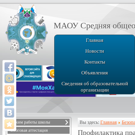
МАОУ Средняя общеоб
Главная
Новости
Контакты
Объявления
Сведения об образовательной
организации
Вы здесь:
Главная
Безоп
Режим работы школы
Расписание звонков
Итоговая аттестация
Профилактика пр