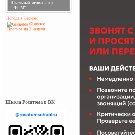
Школьный медиацентр
"РИТМ"
Погода в Лесном
Gismeteo
Прогноз на 2 недели
Школа Росатома в ВК