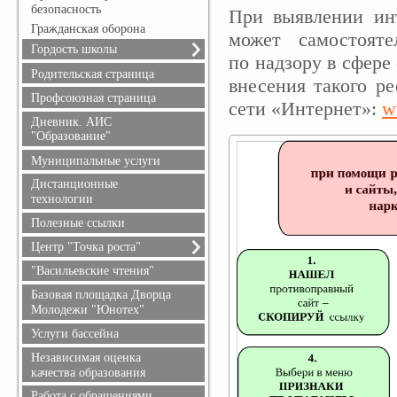
безопасность
При выявлении ин
Гражданская оборона
может самостоят
Гордость школы
по надзору в сфер
Учителя
Родительская страница
внесения такого р
Ученики
Профсоюзная страница
сети «Интернет»:
w
Выпускники
Дневник. АИС
Учителя, имеющие
"Образование"
государственные награды
Муниципальные услуги
Дистанционные
технологии
Полезные ссылки
Центр "Точка роста"
О центре "Точка роста"
"Васильевские чтения"
Документы
Базовая площадка Дворца
Образовательные
Молодежи "Юнотех"
программы
Услуги бассейна
Педагоги
Независимая оценка
Материально-техническая
качества образования
база
Работа с обращениями
Мероприятия