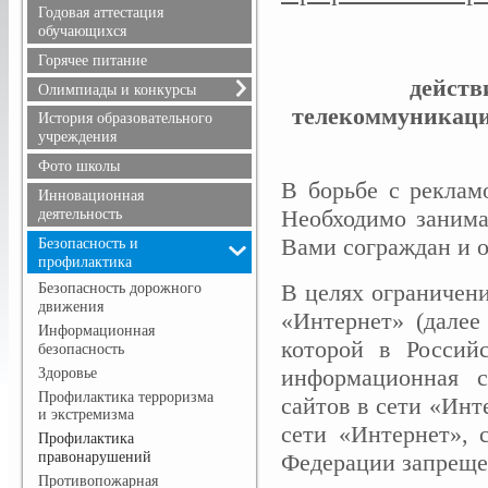
Расписание уроков
Годовая аттестация
Режим питания
обучающихся
Горячее питание
действ
Олимпиады и конкурсы
телекоммуникаци
Всероссийская олимпиада
История образовательного
школьников
учреждения
Положения олимпиад и
Фото школы
конкурсов, результаты
В борьбе с реклам
Инновационная
Необходимо занима
деятельность
Вами сограждан и о
Безопасность и
профилактика
В целях ограничен
Безопасность дорожного
движения
«Интернет» (далее
Информационная
которой в Россий
безопасность
информационная с
Здоровье
Профилактика терроризма
сайтов в сети «Инт
и экстремизма
сети «Интернет», 
Профилактика
правонарушений
Федерации запреще
Противопожарная