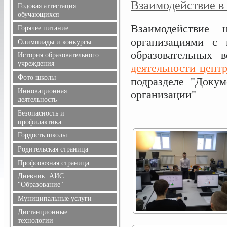
Взаимодействие в
Расписание уроков
Годовая аттестация
Режим питания
обучающихся
Взаимодействие 
Горячее питание
организациями с 
Олимпиады и конкурсы
образовательных 
Всероссийская олимпиада
История образовательного
школьников
учреждения
деятельности центр
Положения олимпиад и
Фото школы
подразделе "Докум
конкурсов, результаты
Инновационная
организации"
деятельность
Безопасность и
профилактика
Безопасность дорожного
Гордость школы
движения
Учителя
Родительская страница
Информационная
Ученики
безопасность
Профсоюзная страница
Выпускники
Здоровье
Дневник. АИС
Учителя, имеющие
Профилактика терроризма
"Образование"
государственные награды
и экстремизма
Муниципальные услуги
Профилактика
Дистанционные
правонарушений
технологии
Противопожарная