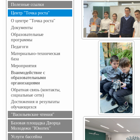
безопасность
Полезные ссылки
Гражданская оборона
Центр "Точка роста"
О центре "Точка роста"
Документы
Образовательные
программы
Педагоги
Материально-техническая
база
Мероприятия
Взаимодействие с
образовательными
организациями
Обратная связь (контакты,
социальные сети)
Достижения и результаты
обучающихся
"Васильевские чтения"
Базовая площадка Дворца
Молодежи "Юнотех"
Услуги бассейна