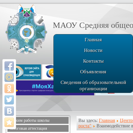
МАОУ Средняя общеоб
Главная
Новости
Контакты
Объявления
Сведения об образовательной
организации
Вы здесь:
Главная
Центр
Режим работы школы
роста"
Взаимодействие в
Расписание звонков
Итоговая аттестация