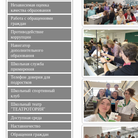
Независимая оценка
качества образования
Работа с обращениями
граждан
Противодействие
коррупции
Обращение руководителя
Навигатор
дополнительного
Телефоны доверия
образования
Документы
Информация для родителей
Школьная служба
Противодействие
примирения
коррупции
Телефон доверия для
подростков
Школьный спортивный
клуб
Школьный театр
"ТЕАТРОТОРИЯ"
Доступная среда
Наставничество
Обращения граждан