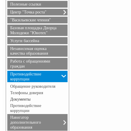
безопасность
Полезные ссылки
Гражданская оборона
Центр "Точка роста"
О центре "Точка роста"
"Васильевские чтения"
Документы
Базовая площадка Дворца
Образовательные
Молодежи "Юнотех"
программы
Услуги бассейна
Педагоги
Независимая оценка
Материально-техническая
качества образования
база
Работа с обращениями
Мероприятия
граждан
Взаимодействие с
образовательными
Противодействие
организациями
коррупции
Обратная связь (контакты,
Обращение руководителя
социальные сети)
Телефоны доверия
Достижения и результаты
Документы
обучающихся
Противодействие
коррупции
Навигатор
дополнительного
образования