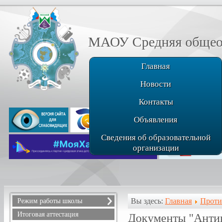
МАОУ Средняя общеоб
Главная
Новости
Контакты
Объявления
Сведения об образовательной
организации
Вы здесь:
Главная
Проти
Режим работы школы
Расписание звонков
Итоговая аттестация
Документы "Анти