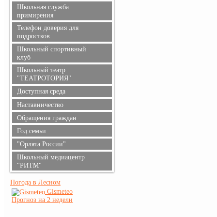
Информация для родителей
Школьная служба
примирения
Телефон доверия для
подростков
Школьный спортивный
клуб
Школьный театр
"ТЕАТРОТОРИЯ"
Доступная среда
Наставничество
Обращения граждан
Год семьи
"Орлята России"
Школьный медиацентр
"РИТМ"
Погода в Лесном
Gismeteo
Прогноз на 2 недели