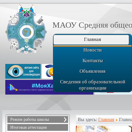
МАОУ Средняя общеоб
Главная
Новости
Контакты
Объявления
Сведения об образовательной
организации
Вы здесь:
Главная
Главн
Режим работы школы
Расписание звонков
Итоговая аттестация