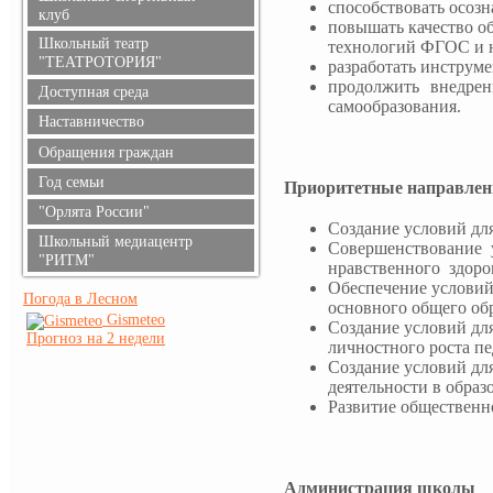
способствовать осозн
клуб
повышать качество о
Школьный театр
технологий ФГОС и н
"ТЕАТРОТОРИЯ"
разработать инструм
продолжить внедрен
Доступная среда
самообразования.
Наставничество
Обращения граждан
Год семьи
Приоритетные направлен
"Орлята России"
Создание условий для
Школьный медиацентр
Совершенствование у
"РИТМ"
нравственного здор
Обеспечение условий
Погода в Лесном
основного общего об
Gismeteo
Создание условий дл
Прогноз на 2 недели
личностного роста пе
Создание условий дл
деятельности в образ
Развитие общественн
Администрация школы