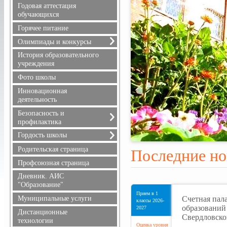
Расписание уроков
Годовая аттестация
Режим питания
обучающихся
Горячее питание
Олимпиады и конкурсы
Всероссийская олимпиада
История образовательного
школьников
учреждения
Положения олимпиад и
Фото школы
конкурсов, результаты
Инновационная
деятельность
Безопасность и
профилактика
Безопасность дорожного
Гордость школы
движения
Учителя
Родительская страница
Последние но
Информационная
Ученики
безопасность
Профсоюзная страница
Выпускники
Здоровье
Дневник. АИС
Учителя, имеющие
Профилактика терроризма
"Образование"
государственные награды
и экстремизма
Прием в 1
Счетная пал
Муниципальные услуги
классы 2026-
Профилактика
образований
2027
Дистанционные
правонарушений
Свердловско
технологии
Противопожарная
Оценка уровня