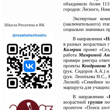
объединило более 113
городов: Лесного, Ниж
Экспертные коми
(заключительного) эт
Школа Росатома в ВК
социально значимых п
В направлении
«Н
в разных возрастных 
Калерии
проект «Соз
работа
Мамриной А
примере реестра отве
проекты
Кондракова 
(рук. Сидоров А.А.) 
(рук. Леонтьева Н.С., 
Лесной) «Семейное х
маршрута для учащихся
В направлении «
возрастной
группе
по
проектом «Поиск азот