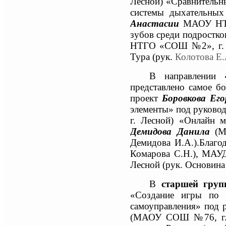
Лесной) «Сравнительны
системы дыхательных
Анастасии
МАОУ НТГО
зубов среди подростко
НТГО «СОШ №2», г. 
Тура (рук.
Колотова Е.
В направлении
представлено самое б
проект
Боровкова Ег
элементы» под руково
г. Лесной) «Онлайн м
Демидова Данила
(МБ
Демидова И.А.).
Благо
Комарова С.Н.), МАУ
Лесной (рук. Основина
В
старшей груп
«Создание игры по 
самоуправления» под 
(МАОУ СОШ №76, г. Л