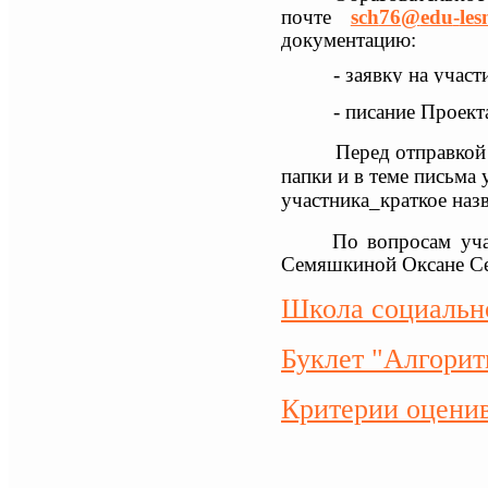
почте
sch
76@
edu
-
les
документацию:
- заявку на учас
- писание Проект
Перед отправкой эле
папки и в теме письма
участника_краткое наз
По вопросам уч
Семяшкиной Оксане Сер
Школа социально
Буклет "Алгорит
Критерии оценив