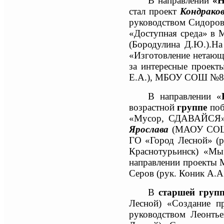
В направлении
«Н
стал проект
Кондрако
руководством Сидоров
«Доступная среда» в
(Бородулина Д.Ю.).
На
«Изготовление нетающ
за интересные проек
Е.А.), МБОУ СОШ №8 
В направлении «
возрастной
группе
поб
«Мусор, СДАВАЙСЯ» п
Ярослава
(МАОУ СОШ №
ГО «Город Лесной» (р
Краснотурьинск) «Мы
направлении проекты 
Серов (рук. Коник А.А.
В
старшей груп
Лесной) «Создание п
руководством Леонть