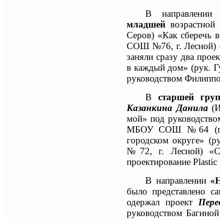
В направлении
младшей
возрастной
Серов)
«Как сберечь в
СОШ №76, г. Лесной) 
заняли сразу два прое
в каждый дом» (рук. Г
руководством
Филиппо
В
старшей груп
Казанкина Данила
(
И
мой» под руководств
МБОУ СОШ №64 (
городском округе» (р
№72, г. Лесной) «Ср
проектирование Plastic
В направлении
«
было представлено са
одержал проект
Пере
руководством
Багиной