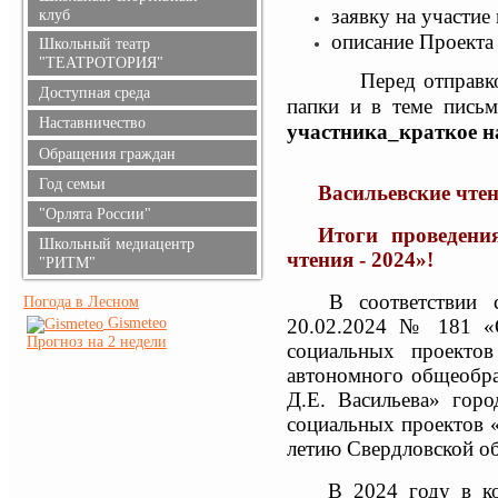
заявку на участие
клуб
описание Проекта
Школьный театр
"ТЕАТРОТОРИЯ"
Перед отправкой эле
Доступная среда
папки и в теме письм
Наставничество
участника_краткое н
Обращения граждан
Год семьи
Васильевские чте
"Орлята России"
Итоги проведени
Школьный медиацентр
чтения - 2024»!
"РИТМ"
В соответствии 
Погода в Лесном
20.02.2024 № 181 «О
Gismeteo
Прогноз на 2 недели
социальных проектов
автономного общеобра
Д.Е. Васильева» гор
социальных проектов «
летию Свердловской об
В 2024 году в к