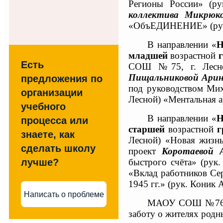
Регионы России» (ру
коллектива Микрюк
«ОбъЕДИНЕНИЕ» (рук.
В направлении «
Н
младшей
возрастной
Есть
СОШ №75, г. Лесной
Пищальниковой Ари
предложения по
под руководством Мих
организации
Лесной) «Ментальная а
учебного
В направлении «
Н
процесса или
старшей
возрастной
г
знаете, как
Лесной) «Новая жизнь
сделать школу
проект
Коротаевой 
быстрого счёта» (рук.
лучше?
«Вклад работников Сер
1945 гг.» (рук. Коник 
Написать о проблеме
МАОУ СОШ №76 бла
заботу о жителях родн