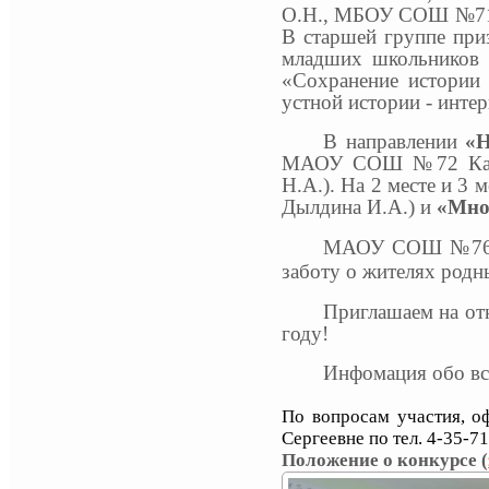
О.Н., МБОУ СОШ №71).
В старшей группе пр
младших школьников 
«Сохранение истории 
устной истории - инте
В направлении
«Н
МАОУ СОШ №72 Кар
Н.А.). На 2 месте и 
Дылдина И.А.) и
«Мно
МАОУ СОШ №76 бла
заботу о жителях родн
Приглашаем на
от
году!
Инфомация обо все
По вопросам участия, 
Сергеевне по тел. 4-35-7
Положение о конкурсе (