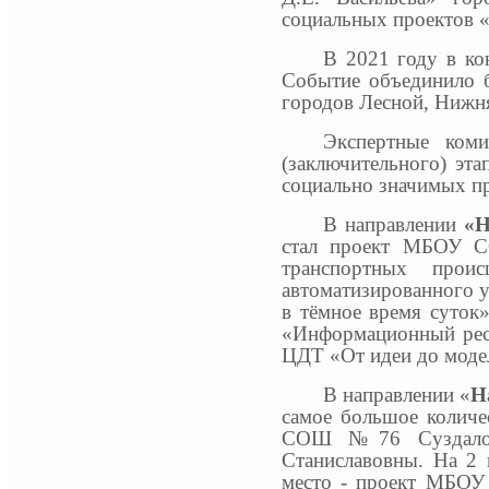
социальных проектов «
В 2021 году в 
Событие объединило б
городов Лесной, Нижня
Экспертные коми
(заключительного) эт
социально значимых п
В направлении
«Н
стал проект МБОУ С
транспортных прои
автоматизированного 
в тёмное время суто
«Информационный рес
ЦДТ «От идеи до моде
В направлении «
Н
самое большое количе
СОШ №76 Суздалова
Станиславовны. На 2 
место - проект МБОУ