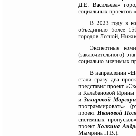
Д.Е. Васильева» гор
социальных проектов «
В 2023 году в ко
объединило более 15
городов Лесной, Нижня
Экспертные коми
(заключительного) эт
социально значимых п
В направлении
«Н
стали сразу два пр
представил проект «Ск
и Калабановой Ирин
и
Захаровой Маргар
программировать» (р
проект
Ивановой Пол
системных пропусков
проект
Холкина Андр
Мымрина Н.В.
).