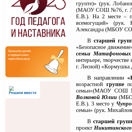
грунте)» (рук. Лобано
(МАОУ СОШ №76, г. Л
Е.В.). На 2 месте –
всемогущий» (рук. 
Александра
(МБОУ СОШ 
В
старшей груп
«Безопасное движение»
семьи Матафоновых
интерьере, творчестве 
г. Лесной) «Кормушка 
В направлении
«
возрастной
группе
по
семьи»
(МАОУ СОШ №72
Решаем вместе
Волковой Юлии
(МБО
Е.В.). 3 место у
Чупр
семьи» (рук. Михайлова
В
старшей групп
проект
Никитинског