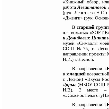
«Книжный обзор, или
работа
Левштановой
(рук.
Леонтьева Н.С
.)
«Дженги» (рук. Основи
В
старшей групп
для вожатых «SOFT-Вож
и Демидовых Никит
музей «Символы моей
СОШ №75, г. Лесной)
направлении проекты
И.И.) г. Лесной.
В направлении «
в
младшей
возрастно
г. Лесной) «Вкусы Ро
Дарьи
(МБОУ СОШ №64,
И.В). 3 место 
«#СпасибоПедагогуНас
В направлении «