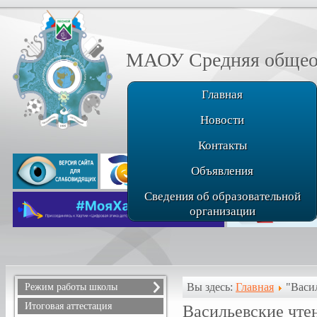
МАОУ Средняя общеоб
Главная
Новости
Контакты
Объявления
Сведения об образовательной
организации
Вы здесь:
Главная
"Васи
Режим работы школы
Расписание звонков
Итоговая аттестация
Васильевские чте