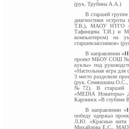
(рук. Трубина А.А.)
В старшей групп
диагностики остроты 
Т.В.), МАОУ НТГО «
Тафинцева Т.И.) и
компьютером) на ум
старшеклассников» (рук
В направлении
«Н
проект МБОУ СОШ №75
куклы» под руководс
«Настольная игра для 
3 место разделили пр
(рук. Семяшкина О.С
№72). В старшей г
«
MEDIA
Новаторы» д
Карпинск «В глубине В
В направлении «
победу одержал про
Л.Ю. «Красные нити У
Михайлова Е.С., М