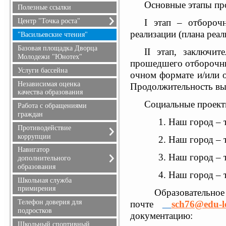
Основные этапы пр
безопасность
Полезные ссылки
Гражданская оборона
Центр "Точка роста"
I
этап – отборочн
реализации (плана реа
О центре "Точка роста"
"Васильевские чтения"
Документы
Базовая площадка Дворца
II этап, заключи
Образовательные
Молодежи "Юнотех"
прошедшего отборочный
программы
Услуги бассейна
очном формате и/или 
Педагоги
Независимая оценка
Продолжительность выс
Материально-техническая
качества образования
база
Социальные проект
Работа с обращениями
Мероприятия
граждан
Взаимодействие с
1. Наш город – 
образовательными
Противодействие
организациями
коррупции
2. Наш город – 
Обратная связь (контакты,
Обращение руководителя
Навигатор
социальные сети)
3. Наш город – 
дополнительного
Телефоны доверия
Достижения и результаты
образования
Документы
обучающихся
4. Наш город –
Информация для родителей
Школьная служба
Противодействие
примирения
коррупции
Образовательное
Телефон доверия для
почте
sch76@edu-l
подростков
документацию:
Школьный спортивный