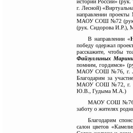
истории России» (рук. 
г. Лесной) «Виртуальн
направлении проекты 
МАОУ СОШ №72 (рук.
(рук. Сидорова И.Р.)
В направлении «
победу одержал проек
расскажите, чтобы т
Файзуллиных Марин
помним, гордимся» (р
МАОУ СОШ №76, г. Ле
Благодарим за участи
МАОУ СОШ №72, г. Ле
Ю.В., Гудыма М.А.)
МАОУ СОШ №76 бла
заботу о жителях родн
Благодарим спонс
салон цветов «Камел