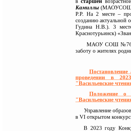
в
старшей
возрастн
Камиллы
(МАОУСОШ №
Р.Р.
На 2 месте – пр
созданию актуальной о
Гудина Н.В.
). 3 мес
Краснотурьинск) «Звани
МАОУ СОШ №76 бла
заботу о жителях родн
Постановление 
проведении в 202
"Васильевские чтени
Положение о 
"Васильевские чтени
Управление образо
в
VI
открытом конкурс
В 2023 году
Конк