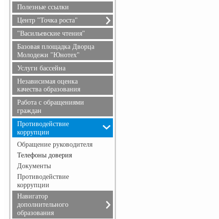
безопасность
Полезные ссылки
Гражданская оборона
Центр "Точка роста"
О центре "Точка роста"
"Васильевские чтения"
Документы
Базовая площадка Дворца
Образовательные
Молодежи "Юнотех"
программы
Услуги бассейна
Педагоги
Независимая оценка
Материально-техническая
качества образования
база
Работа с обращениями
Мероприятия
граждан
Взаимодействие с
образовательными
Противодействие
организациями
коррупции
Обратная связь (контакты,
Обращение руководителя
социальные сети)
Телефоны доверия
Достижения и результаты
Документы
обучающихся
Противодействие
коррупции
Навигатор
дополнительного
образования