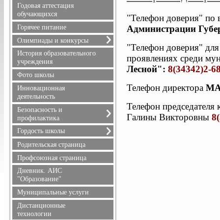
Расписание уроков
Годовая аттестация
Режим питания
обучающихся
"Телефон доверия" по
Горячее питание
Администрации Губер
Олимпиады и конкурсы
"Телефон доверия" дл
Всероссийская олимпиада
История образовательного
проявлениях среди мун
школьников
учреждения
Лесной":
8(34342)2-6
Положения олимпиад и
Фото школы
конкурсов, результаты
Телефон директора
МА
Инновационная
деятельность
Телефон председателя
Безопасность и
Галины Викторовны
8
профилактика
Безопасность дорожного
Гордость школы
движения
Учителя
Родительская страница
Информационная
Ученики
безопасность
Профсоюзная страница
Выпускники
Здоровье
Дневник. АИС
Учителя, имеющие
Профилактика терроризма
"Образование"
государственные награды
и экстремизма
Муниципальные услуги
Профилактика
Дистанционные
правонарушений
технологии
Противопожарная