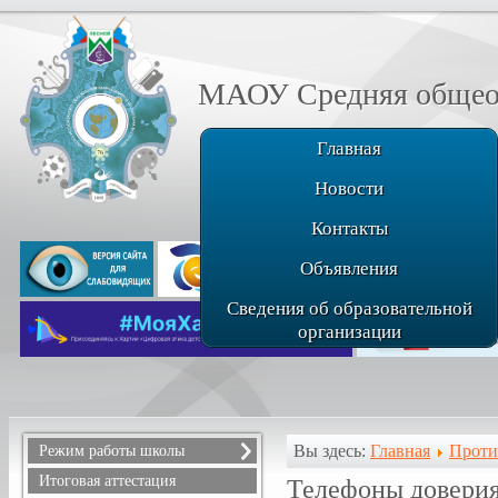
МАОУ Средняя общеоб
Главная
Новости
Контакты
Объявления
Сведения об образовательной
организации
Вы здесь:
Главная
Проти
Режим работы школы
Расписание звонков
Итоговая аттестация
Телефоны довери