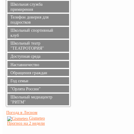
Информация для родителей
Школьная служба
примирения
Телефон доверия для
подростков
Школьный спортивный
клуб
Школьный театр
"ТЕАТРОТОРИЯ"
Доступная среда
Наставничество
Обращения граждан
Год семьи
"Орлята России"
Школьный медиацентр
"РИТМ"
Погода в Лесном
Gismeteo
Прогноз на 2 недели