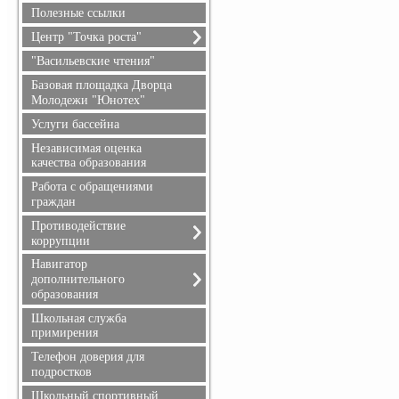
безопасность
Полезные ссылки
Гражданская оборона
Центр "Точка роста"
О центре "Точка роста"
"Васильевские чтения"
Документы
Базовая площадка Дворца
Образовательные
Молодежи "Юнотех"
программы
Услуги бассейна
Педагоги
Независимая оценка
Материально-техническая
качества образования
база
Работа с обращениями
Мероприятия
граждан
Взаимодействие с
образовательными
Противодействие
организациями
коррупции
Обратная связь (контакты,
Обращение руководителя
Навигатор
социальные сети)
дополнительного
Телефоны доверия
Достижения и результаты
образования
Документы
обучающихся
Информация для родителей
Школьная служба
Противодействие
примирения
коррупции
Телефон доверия для
подростков
Школьный спортивный