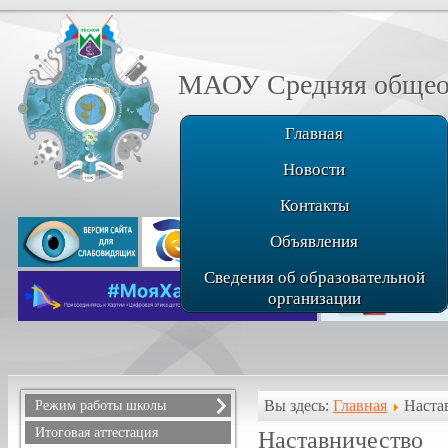
МАОУ Средняя общеоб
Главная
Новости
Контакты
Объявления
Сведения об образовательной
организации
Вы здесь:
Главная
Наста
Режим работы школы
Расписание звонков
Итоговая аттестация
Наставничество