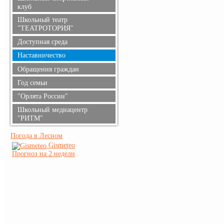
клуб
Школьный театр
"ТЕАТРОТОРИЯ"
Доступная среда
Наставничество
Обращения граждан
Год семьи
"Орлята России"
Школьный медиацентр
"РИТМ"
Погода в Лесном
Gismeteo
Прогноз на 2 недели