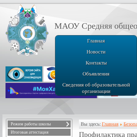
МАОУ Средняя общеоб
Главная
Новости
Контакты
Объявления
Сведения об образовательной
организации
Вы здесь:
Главная
Безоп
Режим работы школы
Расписание звонков
Итоговая аттестация
Профилактика пр