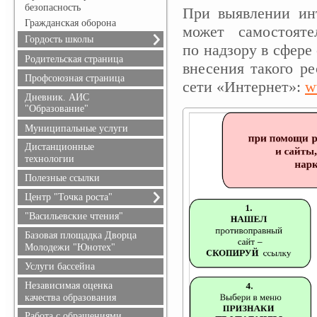
безопасность
При выявлении ин
Гражданская оборона
может самостоят
Гордость школы
по надзору в сфер
Учителя
Родительская страница
внесения такого р
Ученики
Профсоюзная страница
сети «Интернет»:
w
Выпускники
Дневник. АИС
Учителя, имеющие
"Образование"
государственные награды
Муниципальные услуги
Дистанционные
технологии
Полезные ссылки
Центр "Точка роста"
О центре "Точка роста"
"Васильевские чтения"
Документы
Базовая площадка Дворца
Образовательные
Молодежи "Юнотех"
программы
Услуги бассейна
Педагоги
Независимая оценка
Материально-техническая
качества образования
база
Работа с обращениями
Мероприятия