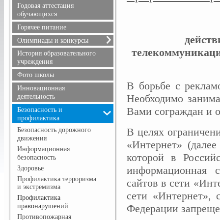
Расписание уроков
Годовая аттестация
Режим питания
обучающихся
Горячее питание
действ
Олимпиады и конкурсы
телекоммуникаци
Всероссийская олимпиада
История образовательного
школьников
учреждения
Положения олимпиад и
Фото школы
конкурсов, результаты
В борьбе с реклам
Инновационная
Необходимо занима
деятельность
Вами сограждан и о
Безопасность и
профилактика
В целях ограничен
Безопасность дорожного
движения
«Интернет» (далее
Информационная
которой в Россий
безопасность
информационная с
Здоровье
Профилактика терроризма
сайтов в сети «Инт
и экстремизма
сети «Интернет», 
Профилактика
правонарушений
Федерации запреще
Противопожарная