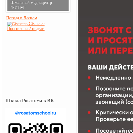
Школьный медиацентр
"РИТМ"
Погода в Лесном
Gismeteo
Прогноз на 2 недели
Школа Росатома в ВК