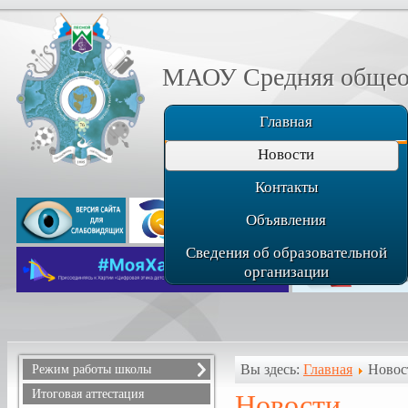
МАОУ Средняя общеоб
Главная
Новости
Контакты
Объявления
Сведения об образовательной
организации
Вы здесь:
Главная
Новос
Режим работы школы
Расписание звонков
Итоговая аттестация
Новости