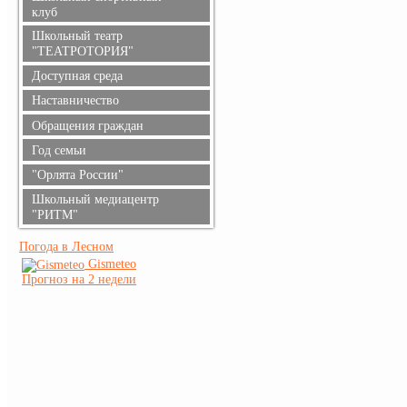
клуб
Школьный театр
"ТЕАТРОТОРИЯ"
Доступная среда
Наставничество
Обращения граждан
Год семьи
"Орлята России"
Школьный медиацентр
"РИТМ"
Погода в Лесном
Gismeteo
Прогноз на 2 недели