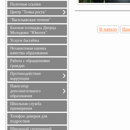
безопасность
Полезные ссылки
Гражданская оборона
Центр "Точка роста"
О центре "Точка роста"
"Васильевские чтения"
Документы
Базовая площадка Дворца
В начало
Наз
Образовательные
Молодежи "Юнотех"
программы
Услуги бассейна
Педагоги
Независимая оценка
Материально-техническая
качества образования
база
Работа с обращениями
Мероприятия
граждан
Взаимодействие с
образовательными
Противодействие
организациями
коррупции
Обратная связь (контакты,
Обращение руководителя
Навигатор
социальные сети)
дополнительного
Телефоны доверия
Достижения и результаты
образования
Документы
обучающихся
Информация для родителей
Школьная служба
Противодействие
примирения
коррупции
Телефон доверия для
подростков
Школьный спортивный