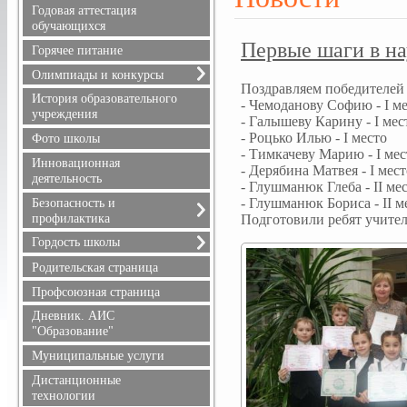
Расписание уроков
Годовая аттестация
Режим питания
обучающихся
Первые шаги в н
Горячее питание
Олимпиады и конкурсы
Поздравляем победителей 
Всероссийская олимпиада
История образовательного
- Чемоданову Софию - I м
школьников
учреждения
- Галышеву Карину - I мес
Положения олимпиад и
- Роцько Илью - I место
Фото школы
конкурсов, результаты
- Тимкачеву Марию - I мес
Инновационная
- Дерябина Матвея - I мест
деятельность
- Глушманюк Глеба - II ме
- Глушманюк Бориса - II м
Безопасность и
профилактика
Подготовили ребят учител
Безопасность дорожного
Гордость школы
движения
Учителя
Родительская страница
Информационная
Ученики
безопасность
Профсоюзная страница
Выпускники
Здоровье
Дневник. АИС
Учителя, имеющие
Профилактика терроризма
"Образование"
государственные награды
и экстремизма
Муниципальные услуги
Профилактика
Дистанционные
правонарушений
технологии
Противопожарная