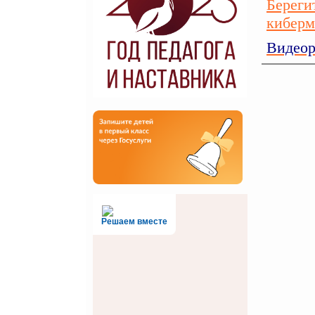
Береги
кибер
Видеор
Решаем вместе