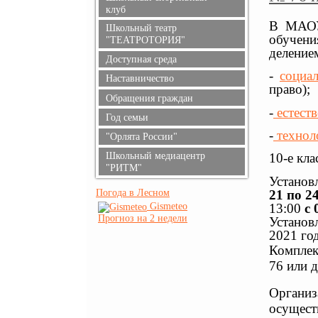
клуб
В МАОУ
Школьный театр
обучен
"ТЕАТРОТОРИЯ"
деление
Доступная среда
-
социа
Наставничество
право);
Обращения граждан
-
естест
Год семьи
-
технол
"Орлята России"
Школьный медиацентр
10-е кл
"РИТМ"
Установ
21 по 2
Погода в Лесном
13:00
с 
Gismeteo
Прогноз на 2 недели
Установ
2021 год
Комплек
76 или 
Органи
осущест