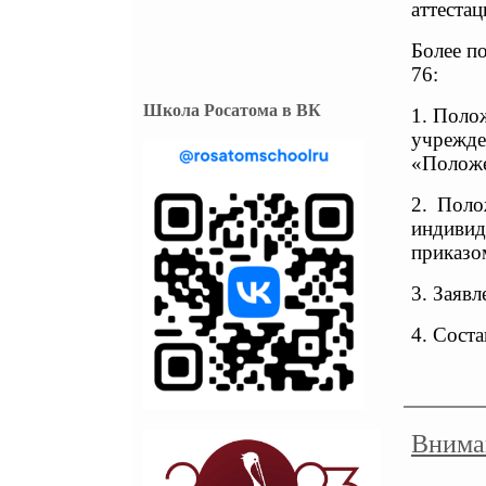
аттеста
Более п
76:
Школа Росатома в ВК
1. Поло
учрежде
«Положе
2. Поло
индивид
приказом
3. Заяв
4. Сост
Внима