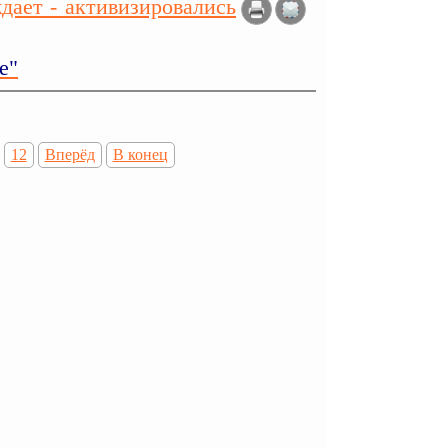
дает - активизировались
е"
12
Вперёд
В конец