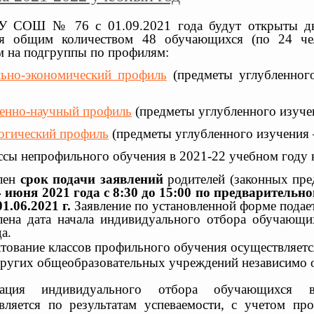
 СОШ № 76 с 01.09.2021 года будут открыты два
ия общим количеством 48 обучающихся (по 24 чел
м на подгруппы по профилям:
льно-экономический профиль
(предметы углубленного
венно-научный профиль
(предметы углубленного изучен
огический профиль
(предметы углубленного изучения –
ассы непрофильного обучения в 2021-22 учебном году 
лен
срок подачи заявлений
родителей (законных пре
4 июня 2021 года с 8:30 до 15:00 по предварительн
01.06.2021 г.
Заявление по установленной форме подает
лена дата начала индивидуального отбора обучающ
а.
тование классов профильного обучения осуществляет
других общеобразовательных учреждений независимо от
зация индивидуального отбора обучающихся 
вляется по результатам успеваемости, с учетом пр