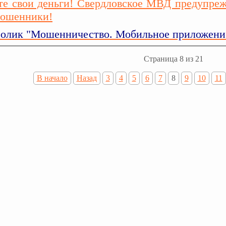
те свои деньги! Свердловское МВД предупреж
мошенники!
олик "Мошенничество. Мобильное приложени
Страница 8 из 21
В начало
Назад
3
4
5
6
7
8
9
10
11