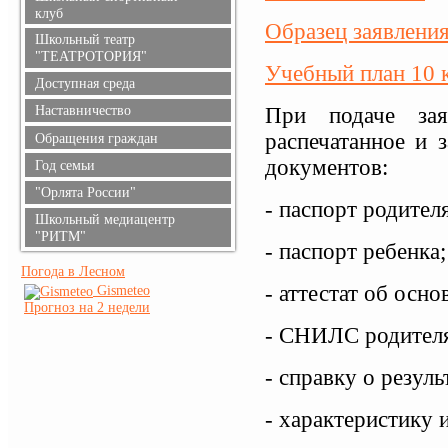
клуб
Образец заявлени
Школьный театр
"ТЕАТРОТОРИЯ"
Учебный план 10 
Доступная среда
Наставничество
При подаче зая
распечатанное и 
Обращения граждан
документов:
Год семьи
"Орлята России"
- паспорт родителя
Школьный медиацентр
"РИТМ"
- паспорт ребенка;
Погода в Лесном
- аттестат об осн
Gismeteo
Прогноз на 2 недели
- СНИЛС родителя
- справку о резул
- характеристику 