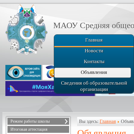
МАОУ Средняя общеоб
Главная
Новости
Контакты
Объявления
Сведения об образовательной
организации
Вы здесь:
Главная
Объяв
Режим работы школы
Расписание звонков
Итоговая аттестация
Объявления