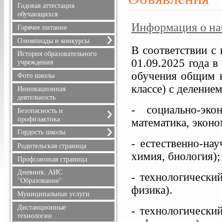
Расписание уроков
Годовая аттестация
Режим питания
обучающихся
Информация о наб
Горячее питание
Олимпиады и конкурсы
В соответствии 
Всероссийская олимпиада
История образовательного
01.09.2025 года 
школьников
учреждения
Положения олимпиад и
обучения общим к
Фото школы
конкурсов, результаты
классе) с деление
Инновационная
деятельность
- социально-эк
Безопасность и
профилактика
математика, эконо
Безопасность дорожного
Гордость школы
движения
- естественно-на
Учителя
Родительская страница
Информационная
химия, биология);
Ученики
безопасность
Профсоюзная страница
Выпускники
Здоровье
Дневник. АИС
- технологически
Учителя, имеющие
Профилактика терроризма
"Образование"
государственные награды
физика).
и экстремизма
Муниципальные услуги
Профилактика
Дистанционные
правонарушений
- технологически
технологии
Противопожарная