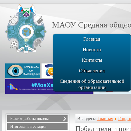
МАОУ Средняя общеоб
Главная
Новости
Контакты
Объявления
Сведения об образовательной
организации
Вы здесь:
Главная
Гордо
Режим работы школы
Расписание звонков
Итоговая аттестация
Победители и при