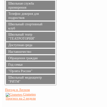
Информация для родителей
Школьная служба
Противодействие
примирения
коррупции
Телефон доверия для
подростков
Школьный спортивный
клуб
Школьный театр
"ТЕАТРОТОРИЯ"
Доступная среда
Наставничество
Обращения граждан
Год семьи
"Орлята России"
Школьный медиацентр
"РИТМ"
Погода в Лесном
Gismeteo
Прогноз на 2 недели