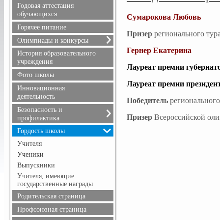
Расписание уроков
Годовая аттестация
Режим питания
обучающихся
Сумарокова Любовь
Горячее питание
Призер
регионального тура
Олимпиады и конкурсы
Гернер Екатерина
Всероссийская олимпиада
История образовательного
школьников
учреждения
Лауреат премии губернат
Положения олимпиад и
Фото школы
конкурсов, результаты
Л
ауреат премии президен
Инновационная
деятельность
Победитель
регионального 
Безопасность и
Призер
Всероссийской олим
профилактика
Безопасность дорожного
Гордость школы
движения
Учителя
Информационная
Ученики
безопасность
Выпускники
Здоровье
Учителя, имеющие
Профилактика терроризма
государственные награды
и экстремизма
Родительская страница
Профилактика
правонарушений
Профсоюзная страница
Противопожарная