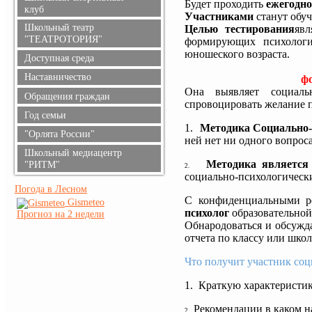
Будет проходить
ежегодно
клуб
Участниками
станут обуч
Школьный театр
Целью тестирования
явл
"ТЕАТРОТОРИЯ"
формирующих психологи
юношеского возраста.
Доступная среда
Наставничество
фо
Она выявляет социальн
Обращения граждан
спровоцировать желание п
Год семьи
1.
Методика Социально-
"Орлята России"
ней нет ни одного вопрос
Школьный медиацентр
Методика является 
"РИТМ"
2.
социально-психологически
Погода в Лесном
С конфиденциальными ре
Gismeteo
психолог
образовательной
Прогноз на 2 недели
Обнародоваться и обсужда
отчета по классу или школ
Что получит участник соц
1.
Краткую характеристик
Рекомендации в каком н
2.