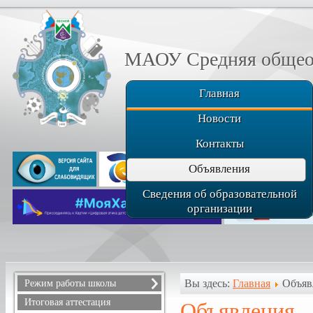
МАОУ Средняя общеоб
Главная
Новости
Контакты
Объявления
Сведения об образовательной
организации
Вы здесь:
Главная
Объяв
Режим работы школы
Расписание звонков
Итоговая аттестация
Объявления