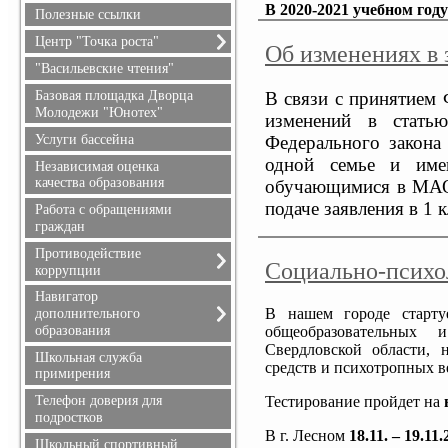
В 2020-2021 учебном году
безопасность
Полезные ссылки
Гражданская оборона
Центр "Точка роста"
Об изменениях в 
О центре "Точка роста"
"Васильевские чтения"
Документы
Базовая площадка Дворца
В связи с принятием 
Образовательные
Молодежи "Юнотех"
изменений в стать
программы
Услуги бассейна
Федерального закона
Педагоги
одной семье и име
Независимая оценка
Материально-техническая
качества образования
обучающимися в МАО
база
подаче заявления в 
Работа с обращениями
Мероприятия
граждан
Взаимодействие с
образовательными
Противодействие
организациями
Социально-психол
коррупции
Обратная связь (контакты,
Обращение руководителя
Навигатор
социальные сети)
В нашем городе старту
дополнительного
Телефоны доверия
Достижения и результаты
образования
общеобразовательных 
Документы
обучающихся
Свердловской области, 
Информация для родителей
Школьная служба
Противодействие
средств и психотропных в
примирения
коррупции
Тестирование пройдет на
Телефон доверия для
подростков
В г. Лесном
18.11. – 19.11
Школьный спортивный