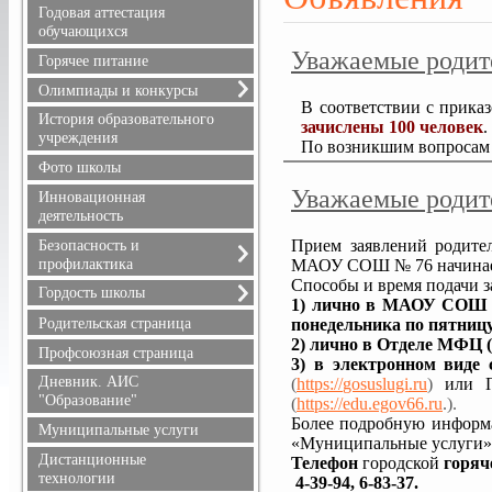
Расписание уроков
Годовая аттестация
Режим питания
обучающихся
Уважаемые родит
Горячее питание
Олимпиады и конкурсы
В соответствии с прика
Всероссийская олимпиада
История образовательного
зачислены 100 человек
.
школьников
учреждения
По возникшим вопросам 
Положения олимпиад и
Фото школы
конкурсов, результаты
Уважаемые родит
Инновационная
деятельность
Прием заявлений родител
Безопасность и
профилактика
МАОУ СОШ № 76 начинае
Способы и время подачи 
Безопасность дорожного
Гордость школы
1) лично в МАОУ СОШ № 76
движения
Учителя
Родительская страница
понедельника по пятниц
Информационная
2) лично в Отделе МФЦ (у
Ученики
безопасность
Профсоюзная страница
3) в электронном виде
с
Выпускники
Здоровье
Дневник. АИС
(
https://
gosuslugi.ru
)
или П
Учителя, имеющие
Профилактика терроризма
"Образование"
(
https://edu.egov66.ru
.).
государственные награды
и экстремизма
Более подробную информ
Муниципальные услуги
Профилактика
«Муниципальные услуги»
Дистанционные
правонарушений
Телефон
городской
горяч
технологии
4-39-94, 6-83-37.
Противопожарная